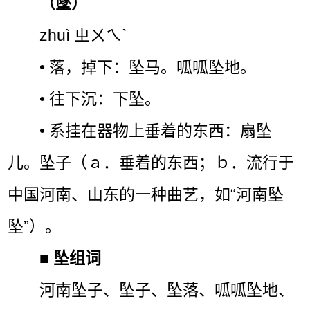
（墜）
zhuì ㄓㄨㄟˋ
• 落，掉下：坠马。呱呱坠地。
• 往下沉：下坠。
• 系挂在器物上垂着的东西：扇坠
儿。坠子（ａ．垂着的东西；ｂ．流行于
中国河南、山东的一种曲艺，如“河南坠
坠”）。
■
坠组词
河南坠子、坠子、坠落、呱呱坠地、