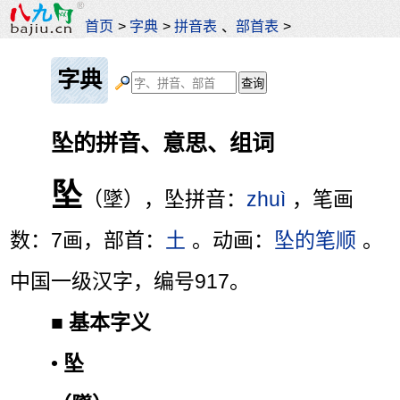
首页
>
字典
>
拼音表
、
部首表
>
字典
坠的拼音、意思、组词
坠
（墜），坠拼音：
zhuì
，笔画
数：7画，部首：
土
。动画：
坠的笔顺
。
中国一级汉字，编号917。
■
基本字义
•
坠