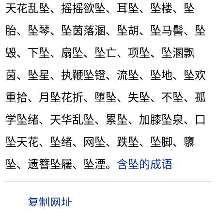
天花乱坠、摇摇欲坠、耳坠、坠楼、坠
胎、坠琴、坠茵落溷、坠胡、坠马髻、坠
毁、下坠、扇坠、坠亡、项坠、坠溷飘
茵、坠星、执鞭坠镫、流坠、坠地、坠欢
重拾、月坠花折、堕坠、失坠、不坠、孤
学坠绪、天华乱坠、累坠、加膝坠泉、口
坠天花、坠绪、网坠、跌坠、坠脚、隳
坠、遗簪坠屦、坠湮。
含坠的成语