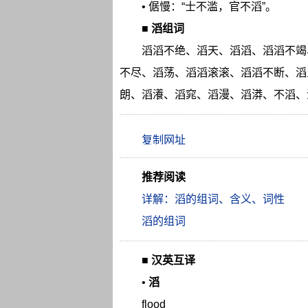
• 倨慢：“士不滥，官不滔”。
■
滔组词
滔滔不绝、滔天、滔滔、滔滔不竭
不尽、滔荡、滔滔滚滚、滔滔不断、滔
朗、滔瀁、滔窕、滔漫、滔漭、不滔、
推荐阅读
详解：滔的组词、含义、词性
滔的组词
■
汉英互译
•
滔
flood