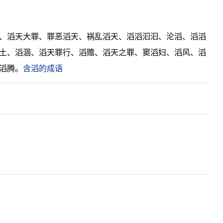
、滔天大罪、罪恶滔天、祸乱滔天、滔滔汩汩、沦滔、滔滔
土、滔涸、滔天罪行、滔赡、滔天之罪、窦滔妇、滔风、滔
滔腾。
含滔的成语