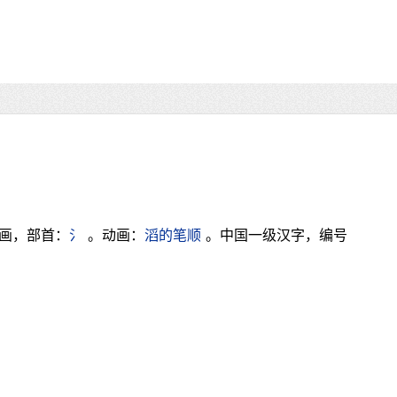
3画，部首：
氵
。动画：
滔的笔顺
。中国一级汉字，编号