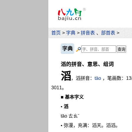
首页
>
字典
>
拼音表
、
部首表
>
字典
滔的拼音、意思、组词
滔
，滔拼音：
tāo
，笔画数：1
3011。
■
基本字义
•
滔
tāo ㄊㄠˉ
• 弥漫，充满：滔天。滔滔。