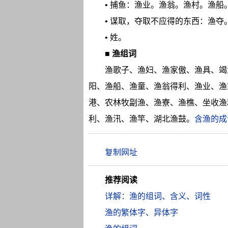
• 捕鱼：渔业。渔翁。渔村。渔
• 谋取，夺取不应得的东西：渔
• 姓。
■
渔组词
渔歌子、渔妇、渔家傲、渔具、竭
阳、渔船、渔童、渔翁得利、渔业、渔
港、农林牧副渔、渔寮、渔樵、坐收渔
利、渔汛、渔竿、湖北渔鼓。
含渔的成
推荐阅读
详解：渔的组词、含义、词性
渔的繁体字、异体字