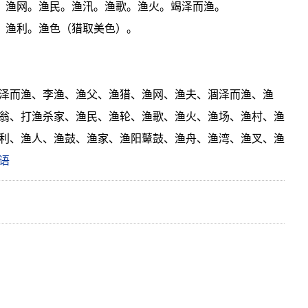
船。渔网。渔民。渔汛。渔歌。渔火。竭泽而渔。
夺。渔利。渔色（猎取美色）。
泽而渔、李渔、渔父、渔猎、渔网、渔夫、涸泽而渔、渔
翁、打渔杀家、渔民、渔轮、渔歌、渔火、渔场、渔村、渔
利、渔人、渔鼓、渔家、渔阳鼙鼓、渔舟、渔湾、渔叉、渔
语