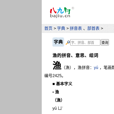
首页
>
字典
>
拼音表
、
部首表
>
字典
渔的拼音、意思、组词
渔
（漁），渔拼音：
yú
，笔画
编号2425。
■
基本字义
•
渔
（漁）
yú ㄩˊ