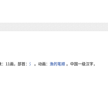
数：11画，部首：
氵
。动画：
渔的笔顺
。中国一级汉字，