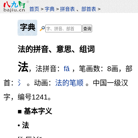
首页
>
字典
>
拼音表
、
部首表
>
字典
法的拼音、意思、组词
法
，法拼音：
fǎ
，笔画数：8画，部
首：
氵
。动画：
法的笔顺
。中国一级汉
字，编号1241。
■
基本字义
•
法