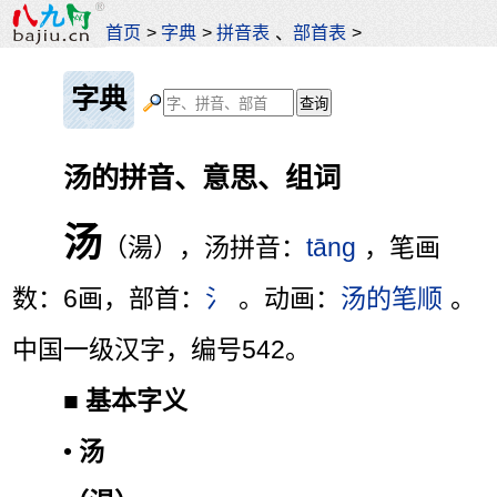
首页
>
字典
>
拼音表
、
部首表
>
字典
汤的拼音、意思、组词
汤
（湯），汤拼音：
tāng
，笔画
数：6画，部首：
氵
。动画：
汤的笔顺
。
中国一级汉字，编号542。
■
基本字义
•
汤