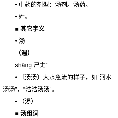
• 中药的剂型：汤剂。汤药。
• 姓。
■
其它字义
•
汤
（湯）
shāng ㄕㄤˉ
• 〔汤汤〕大水急流的样子，如“河水
汤汤”，“浩浩汤汤”。
• （湯）
■
汤组词