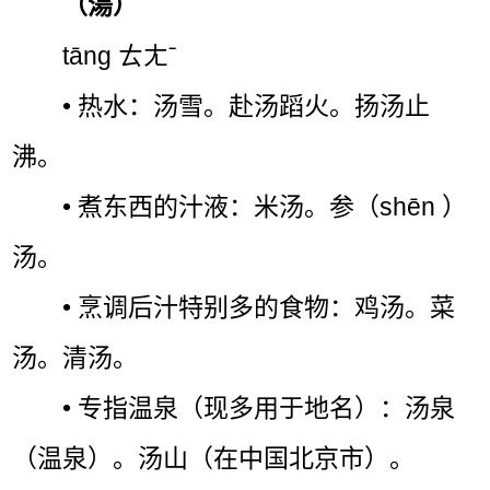
（湯）
tāng ㄊㄤˉ
• 热水：汤雪。赴汤蹈火。扬汤止
沸。
• 煮东西的汁液：米汤。参（shēn ）
汤。
• 烹调后汁特别多的食物：鸡汤。菜
汤。清汤。
• 专指温泉（现多用于地名）：汤泉
（温泉）。汤山（在中国北京市）。