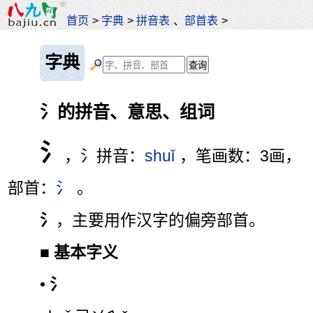
首页
>
字典
>
拼音表
、
部首表
>
字典
氵的拼音、意思、组词
氵
，氵拼音：
shuǐ
，笔画数：3画，
部首：
氵
。
氵
，主要用作汉字的偏旁部首。
■
基本字义
•
氵