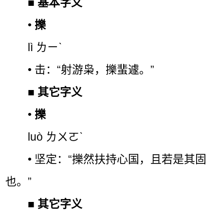
■
基本字义
•
擽
lì ㄌㄧˋ
• 击：“射游枭，擽蜚遽。”
■
其它字义
•
擽
luò ㄌㄨㄛˋ
• 坚定：“擽然扶持心国，且若是其固
也。”
■
其它字义