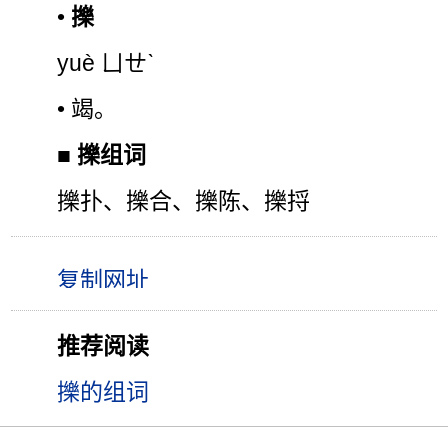
•
擽
yuè ㄩㄝˋ
• 竭。
■
擽组词
擽扑、擽合、擽陈、擽捋
推荐阅读
擽的组词