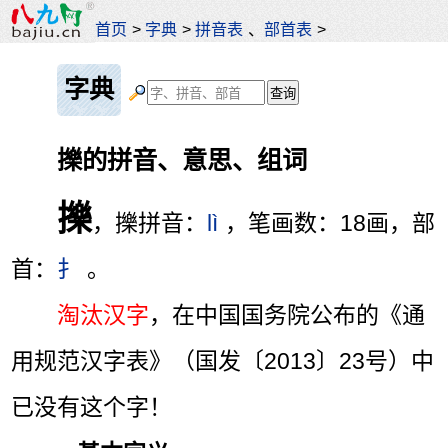
首页
>
字典
>
拼音表
、
部首表
>
字典
擽的拼音、意思、组词
擽
，擽拼音：
lì
，笔画数：18画，部
首：
扌
。
淘汰汉字
，在中国国务院公布的《通
用规范汉字表》（国发〔2013〕23号）中
已没有这个字！