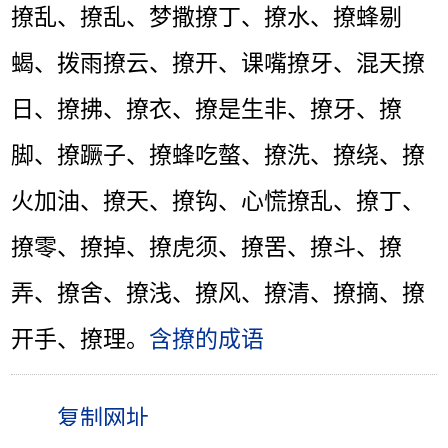
撩乱、撩乱、梦撒撩丁、撩水、撩蜂剔
蝎、拨雨撩云、撩开、课嘴撩牙、混天撩
日、撩拂、撩衣、撩是生非、撩牙、撩
脚、撩蹶子、撩蜂吃螫、撩洗、撩绕、撩
火加油、撩天、撩钩、心慌撩乱、撩丁、
撩零、撩掉、撩虎须、撩罟、撩斗、撩
弄、撩舍、撩浅、撩风、撩清、撩摘、撩
开手、撩理。
含撩的成语