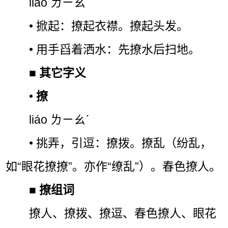
liāo ㄌㄧㄠˉ
• 掀起：撩起衣襟。撩起头发。
• 用手舀着洒水：先撩水后扫地。
■
其它字义
•
撩
liáo ㄌㄧㄠˊ
• 挑弄，引逗：撩拨。撩乱（纷乱，
如“眼花撩撩”。亦作“缭乱”）。春色撩人。
■
撩组词
撩人、撩拨、撩逗、春色撩人、眼花