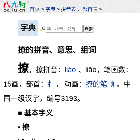
首页
>
字典
>
拼音表
、
部首表
>
字典
撩的拼音、意思、组词
撩
，撩拼音：
liáo
、liāo，笔画数：
15画，部首：
扌
。动画：
撩的笔顺
。中
国一级汉字，编号3193。
■
基本字义
•
撩