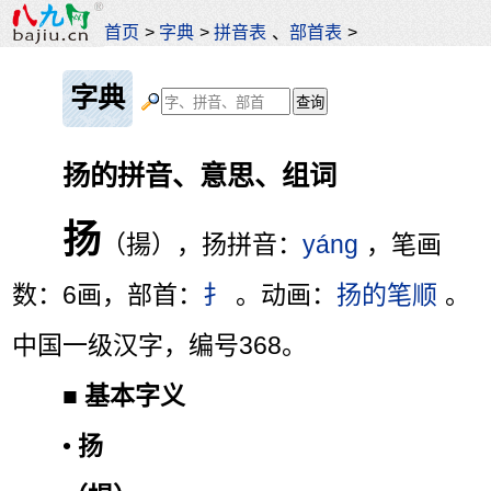
首页
>
字典
>
拼音表
、
部首表
>
字典
扬的拼音、意思、组词
扬
（揚），扬拼音：
yáng
，笔画
数：6画，部首：
扌
。动画：
扬的笔顺
。
中国一级汉字，编号368。
■
基本字义
•
扬