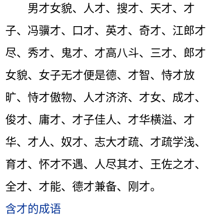
男才女貌、人才、搜才、天才、才
子、冯骥才、口才、英才、奇才、江郎才
尽、秀才、鬼才、才高八斗、三才、郎才
女貌、女子无才便是德、才智、恃才放
旷、恃才傲物、人才济济、才女、成才、
俊才、庸才、才子佳人、才华横溢、才
华、才人、奴才、志大才疏、才疏学浅、
育才、怀才不遇、人尽其才、王佐之才、
全才、才能、德才兼备、刚才。
含才的成语