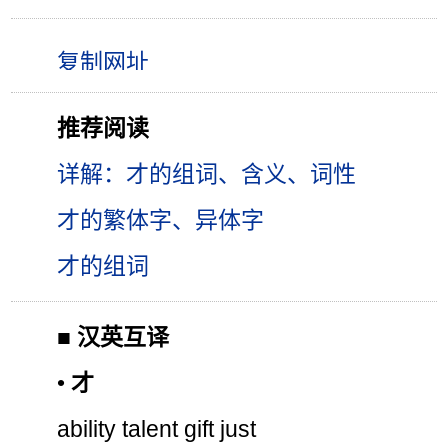
推荐阅读
详解：才的组词、含义、词性
才的繁体字、异体字
才的组词
■
汉英互译
•
才
ability talent gift just