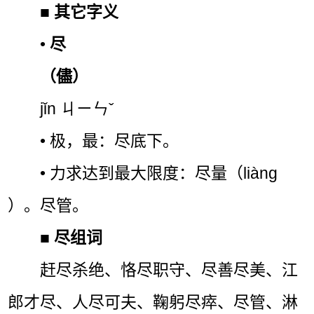
■
其它字义
•
尽
（儘）
jǐn ㄐㄧㄣˇ
• 极，最：尽底下。
• 力求达到最大限度：尽量（liàng
）。尽管。
■
尽组词
赶尽杀绝、恪尽职守、尽善尽美、江
郎才尽、人尽可夫、鞠躬尽瘁、尽管、淋