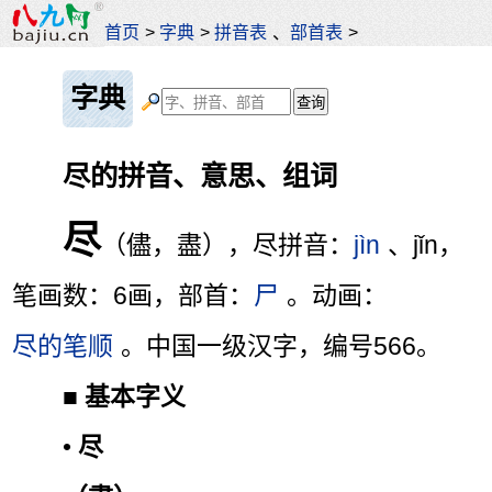
首页
>
字典
>
拼音表
、
部首表
>
字典
尽的拼音、意思、组词
尽
（儘，盡），尽拼音：
jìn
、jǐn，
笔画数：6画，部首：
尸
。动画：
尽的笔顺
。中国一级汉字，编号566。
■
基本字义
•
尽