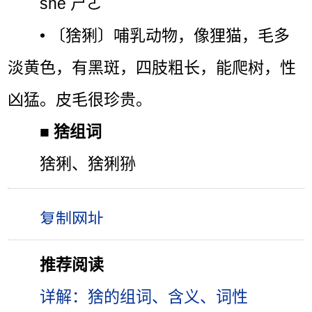
shē ㄕㄜˉ
• 〔猞猁〕哺乳动物，像狸猫，毛多
淡黄色，有黑斑，四肢粗长，能爬树，性
凶猛。皮毛很珍贵。
■
猞组词
猞猁、猞猁狲
推荐阅读
详解：猞的组词、含义、词性