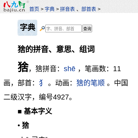
首页
>
字典
>
拼音表
、
部首表
>
字典
猞的拼音、意思、组词
猞
，猞拼音：
shē
，笔画数：11
画，部首：
犭
。动画：
猞的笔顺
。中国
二级汉字，编号4927。
■
基本字义
•
猞