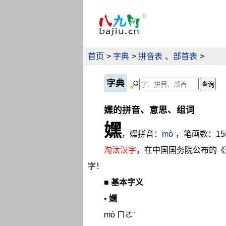
首页
>
字典
>
拼音表
、
部首表
>
字典
嫼的拼音、意思、组词
嫼
，嫼拼音：
mò
，笔画数：1
淘汰汉字
，在中国国务院公布的《
字！
■
基本字义
•
嫼
mò ㄇㄛˋ