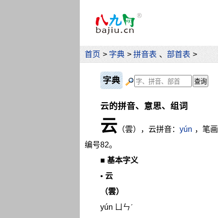
首页
>
字典
>
拼音表
、
部首表
>
字典
云的拼音、意思、组词
云
（雲），云拼音：
yún
，笔画
编号82。
■
基本字义
•
云
（雲）
yún ㄩㄣˊ