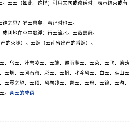
诗云。云云（如此，这样；引用文句或谈话时，表示结束或有
：云谁之思？岁云暮矣，着记时也云。
珠，成团地在空中飘浮：行云流水。云蒸霞蔚。
省出产的火腿）。云烟（云南省出产的香烟）。
云、乌云、壮志凌云、云端、覆雨翻云、云朵、云飞、蘑菇
、云烟、云冈石窟、彩云、云帆、叱咤风云、白云、巫山云
、云霓之望、云顶、风卷残云、青云、云母、云锦、云游、
云。
含云的成语