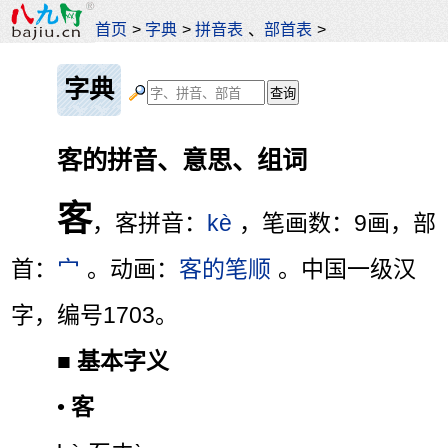
首页
>
字典
>
拼音表
、
部首表
>
字典
客的拼音、意思、组词
客
，客拼音：
kè
，笔画数：9画，部
首：
宀
。动画：
客的笔顺
。中国一级汉
字，编号1703。
■
基本字义
•
客