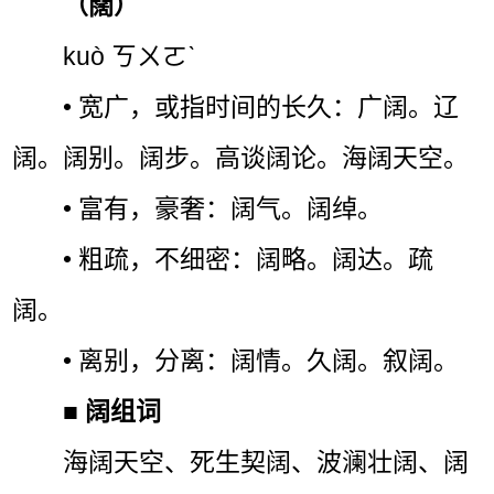
（闊）
kuò ㄎㄨㄛˋ
• 宽广，或指时间的长久：广阔。辽
阔。阔别。阔步。高谈阔论。海阔天空。
• 富有，豪奢：阔气。阔绰。
• 粗疏，不细密：阔略。阔达。疏
阔。
• 离别，分离：阔情。久阔。叙阔。
■
阔组词
海阔天空、死生契阔、波澜壮阔、阔