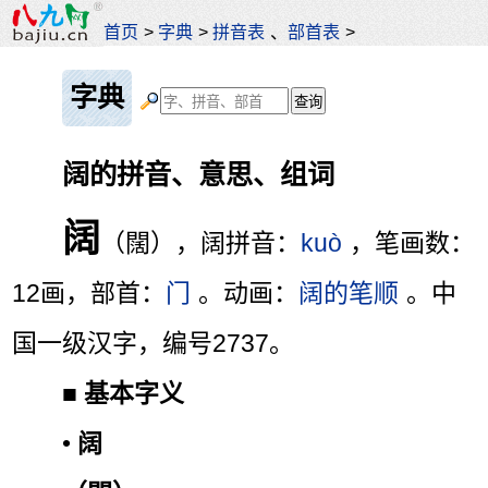
首页
>
字典
>
拼音表
、
部首表
>
字典
阔的拼音、意思、组词
阔
（闊），阔拼音：
kuò
，笔画数：
12画，部首：
门
。动画：
阔的笔顺
。中
国一级汉字，编号2737。
■
基本字义
•
阔