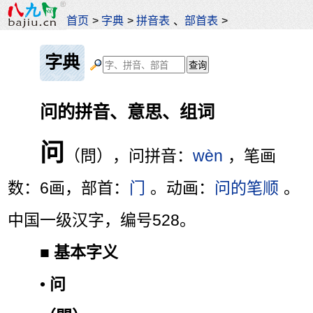
首页
>
字典
>
拼音表
、
部首表
>
字典
问的拼音、意思、组词
问
（問），问拼音：
wèn
，笔画
数：6画，部首：
门
。动画：
问的笔顺
。
中国一级汉字，编号528。
■
基本字义
•
问