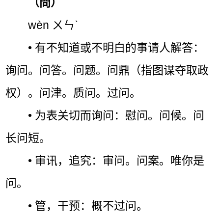
（問）
wèn ㄨㄣˋ
• 有不知道或不明白的事请人解答：
询问。问答。问题。问鼎（指图谋夺取政
权）。问津。质问。过问。
• 为表关切而询问：慰问。问候。问
长问短。
• 审讯，追究：审问。问案。唯你是
问。
• 管，干预：概不过问。