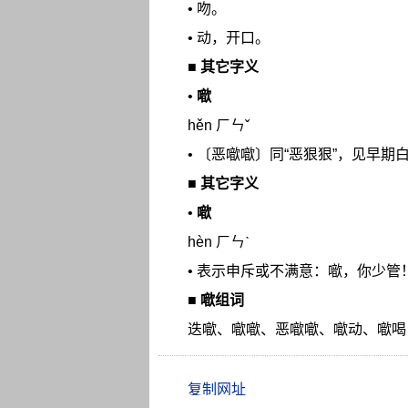
• 吻。
• 动，开口。
■
其它字义
•
噷
hěn ㄏㄣˇ
• 〔恶噷噷〕同“恶狠狠”，见早期
■
其它字义
•
噷
hèn ㄏㄣˋ
• 表示申斥或不满意：噷，你少管
■
噷组词
迭噷、噷噷、恶噷噷、噷动、噷喝