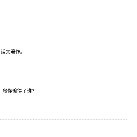
白话文著作。
！噷你骗得了谁？