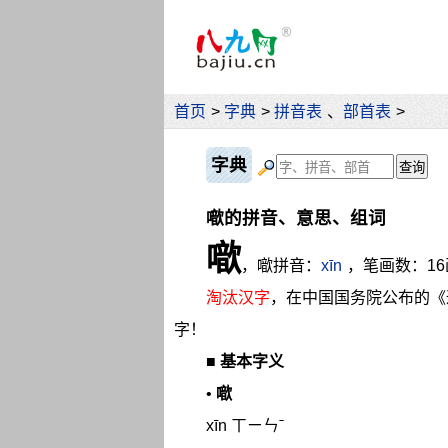
首页
>
字典
>
拼音表
、
部首表
>
字典
噷的拼音、意思、组词
噷
，噷拼音：
xīn
，笔画数：1
淘汰汉字
，在中国国务院公布的《
字！
■
基本字义
•
噷
xīn ㄒㄧㄣˉ