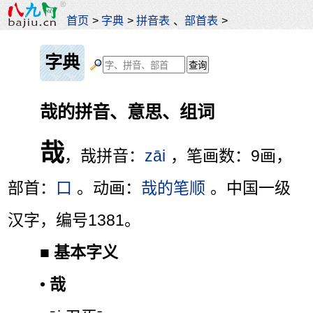
首页
>
字典
>
拼音表
、
部首表
>
字典
哉的拼音、意思、组词
哉
，哉拼音：
zāi
，笔画数：9画，
部首：
口
。动画：
哉的笔顺
。中国一级
汉字，编号1381。
■
基本字义
•
哉