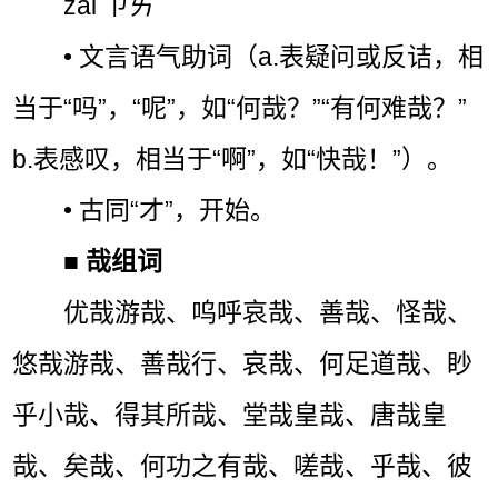
zāi ㄗㄞˉ
• 文言语气助词（a.表疑问或反诘，相
当于“吗”，“呢”，如“何哉？”“有何难哉？”
b.表感叹，相当于“啊”，如“快哉！”）。
• 古同“才”，开始。
■
哉组词
优哉游哉、呜呼哀哉、善哉、怪哉、
悠哉游哉、善哉行、哀哉、何足道哉、眇
乎小哉、得其所哉、堂哉皇哉、唐哉皇
哉、矣哉、何功之有哉、嗟哉、乎哉、彼