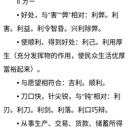
lì ㄌㄧˋ
• 好处，与“害”“弊”相对：利弊。利
害。利益。利令智昏。兴利除弊。
• 使顺利、得到好处：利己。利用厚
生（充分发挥物的作用，使民众生活优厚
富裕起来）。
• 与愿望相符合：吉利。顺利。
• 刀口快，针尖锐，与“钝”相对：利
刃。利刀。利剑。利落。利口巧辩。
• 从事生产、交易、货款、储蓄所得