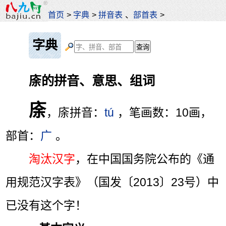
首页
>
字典
>
拼音表
、
部首表
>
字典
庩的拼音、意思、组词
庩
，庩拼音：
tú
，笔画数：10画，
部首：
广
。
淘汰汉字
，在中国国务院公布的《通
用规范汉字表》（国发〔2013〕23号）中
已没有这个字！