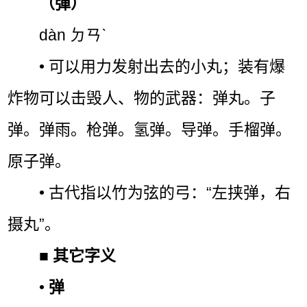
（彈）
dàn ㄉㄢˋ
• 可以用力发射出去的小丸；装有爆
炸物可以击毁人、物的武器：弹丸。子
弹。弹雨。枪弹。氢弹。导弹。手榴弹。
原子弹。
• 古代指以竹为弦的弓：“左挟弹，右
摄丸”。
■
其它字义
•
弹