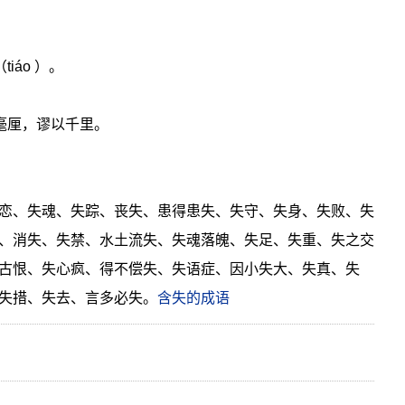
iáo ）。
毫厘，谬以千里。
恋、失魂、失踪、丧失、患得患失、失守、失身、失败、失
、消失、失禁、水土流失、失魂落魄、失足、失重、失之交
古恨、失心疯、得不偿失、失语症、因小失大、失真、失
失措、失去、言多必失。
含失的成语