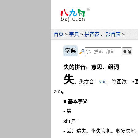
首页
>
字典
>
拼音表
、
部首表
>
字典
失的拼音、意思、组词
失
，失拼音：
shī
，笔画数：5
265。
■
基本字义
•
失
shī ㄕˉ
• 丢：遗失。坐失良机。收复失地