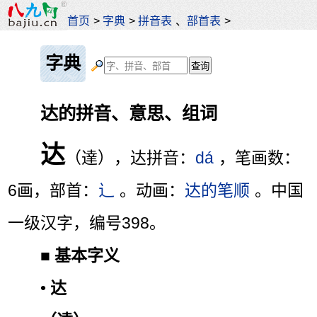
首页
>
字典
>
拼音表
、
部首表
>
字典
达的拼音、意思、组词
达
（達），达拼音：
dá
，笔画数：
6画，部首：
辶
。动画：
达的笔顺
。中国
一级汉字，编号398。
■
基本字义
•
达