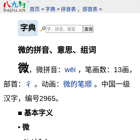
首页
>
字典
>
拼音表
、
部首表
>
字典
微的拼音、意思、组词
微
，微拼音：
wēi
，笔画数：13画，
部首：
彳
。动画：
微的笔顺
。中国一级
汉字，编号2965。
■
基本字义
•
微