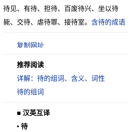
待见、有待、担待、百废待兴、坐以待
毙、交待、虐待罪、接待室。
含待的成语
推荐阅读
详解：待的组词、含义、词性
待的组词
■
汉英互译
•
待