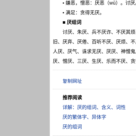
• 嫌恶，憎恶：厌恶（wù）。讨
• 满足：贪得无厌。
■
厌组词
讨厌、朱厌、兵不厌诈、不厌其烦
旧、厌弃、厌倦、百听不厌、厌烦、不
人厌、厌气、诛求无厌、厌厌、神憎鬼
厌、憎厌、三厌、生厌、乐而不厌、贪
推荐阅读
详解：厌的组词、含义、词性
厌的繁体字、异体字
厌的组词