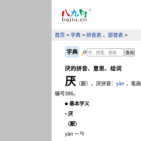
首页
>
字典
>
拼音表
、
部首表
>
字典
厌的拼音、意思、组词
厌
（厭），厌拼音：
yàn
，笔画
编号386。
■
基本字义
•
厌
（厭）
yàn ㄧㄢˋ