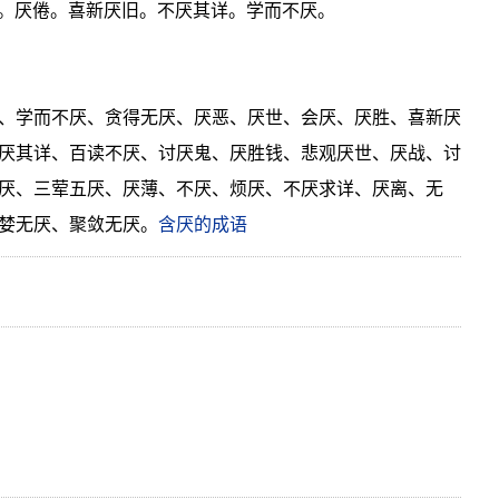
厌。厌倦。喜新厌旧。不厌其详。学而不厌。
、学而不厌、贪得无厌、厌恶、厌世、会厌、厌胜、喜新厌
厌其详、百读不厌、讨厌鬼、厌胜钱、悲观厌世、厌战、讨
厌、三荤五厌、厌薄、不厌、烦厌、不厌求详、厌离、无
婪无厌、聚敛无厌。
含厌的成语