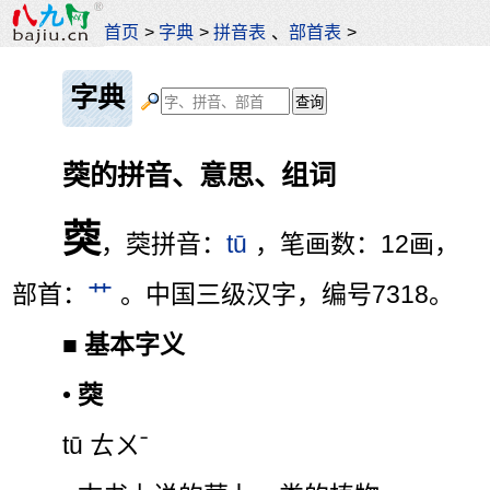
首页
>
字典
>
拼音表
、
部首表
>
字典
葖的拼音、意思、组词
葖
，葖拼音：
tū
，笔画数：12画，
部首：
艹
。中国三级汉字，编号7318。
■
基本字义
•
葖
tū ㄊㄨˉ