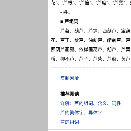
花”、“芦根”、“芦笛”、“芦席”、“芦荡”；
• 姓。
■
芦组词
芦荟、葫芦、芦笋、西葫芦、宝葫
花、芦丁、藜芦、油葫芦、醋葫芦、芦
照葫芦画瓢、依样画葫芦、胡芦、芦粟
桥、押不芦、芦子、芦柴、芦菔、黄芦
推荐阅读
详解：芦的组词、含义、词性
芦的繁体字、异体字
芦的组词