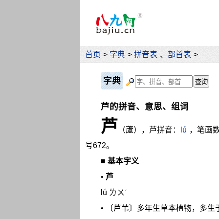
首页
>
字典
>
拼音表
、
部首表
>
字典
芦的拼音、意思、组词
芦
（蘆），芦拼音：
lú
，笔画
号672。
■
基本字义
•
芦
lú ㄌㄨˊ
• 〔芦苇〕多年生草本植物，多生