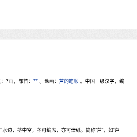
数：7画，部首：
艹
。动画：
芦的笔顺
。中国一级汉字，编
于水边，茎中空，茎可编席，亦可造纸。简称“芦”，如“芦