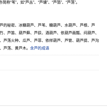
亦简称“苇”，如“芦丛”、“芦塘”、“芦箔”、“芦荡”。
芦的秘密、冰糖葫芦、芦苇、糖葫芦、水葫芦、芦根、芦
竹、芦笛、葫芦藓、芦荻、酒葫芦、依葫芦画瓢、闷葫芦、
、芦荡火种、瓜芦、芦菲、依样葫芦、芦管、葫芦提、芦沟
、芦荡、黄芦木。
含芦的成语