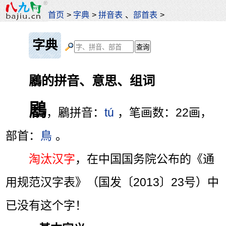
首页
>
字典
>
拼音表
、
部首表
>
字典
鷵的拼音、意思、组词
鷵
，鷵拼音：
tú
，笔画数：22画，
部首：
鳥
。
淘汰汉字
，在中国国务院公布的《通
用规范汉字表》（国发〔2013〕23号）中
已没有这个字！