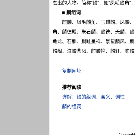
杰出的人物。简称“麟”，如“凤毛麟角”，
■
麟组词
麒麟、凤毛麟角、玉麒麟、凤麟、
角、麟德殿、朱石麟、麟德、天麟、麟
龟龙、石麟、麟趾呈祥、景星麟凤、麟
麟阁、泣麟悲凤、麒麟袍、麟轩、麒麟
推荐阅读
详解：麟的组词、含义、词性
麟的组词
Copyrigh