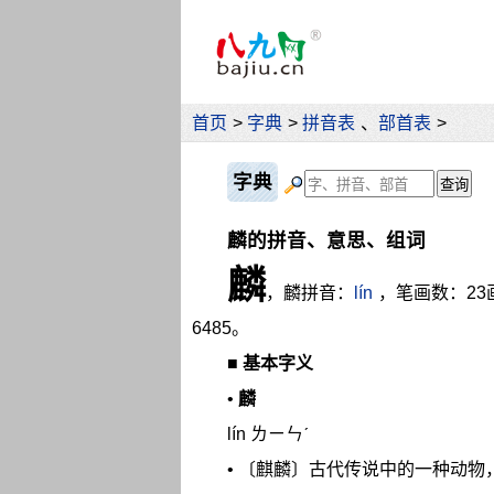
首页
>
字典
>
拼音表
、
部首表
>
字典
麟的拼音、意思、组词
麟
，麟拼音：
lín
，笔画数：23
6485。
■
基本字义
•
麟
lín ㄌㄧㄣˊ
• 〔麒麟〕古代传说中的一种动