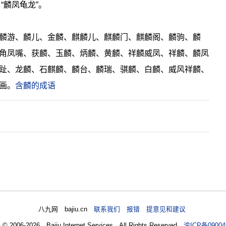
“麟凤龟龙”。
麟游、麟儿、金麟、麒麟儿、麒麟门、麒麟阁、麟驹、麟
角凤嘴、获麟、玉麟、炳麟、黄麟、祥麟威凤、祥麟、麟凤
趾、龙麟、石麒麟、麟台、麟瑞、骐麟、白麟、威风祥麟、
画。
含麟的成语
八九网 bajiu.cn
联系我们 报错 提意见和建议
t © 2006-2026 Bajiu Internet Services All Rights Reserved
渝ICP备09004