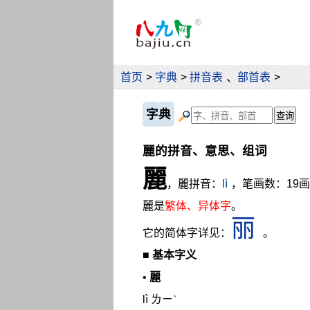
首页
>
字典
>
拼音表
、
部首表
>
字典
麗的拼音、意思、组词
麗
，麗拼音：
lì
，笔画数：19
麗是
繁体、异体字
。
丽
它的简体字详见：
。
■
基本字义
•
麗
lì ㄌㄧˋ