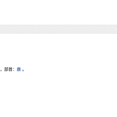
画，部首：
鹿
。