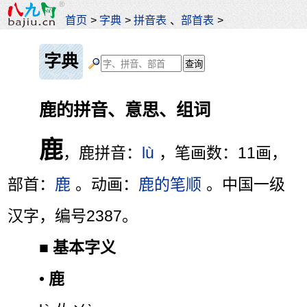
首页
>
字典
>
拼音表
、
部首表
>
字典
鹿的拼音、意思、组词
鹿
，鹿拼音：
lù
，笔画数：11画，
部首：
鹿
。动画：
鹿的笔顺
。中国一级
汉字，编号2387。
■
基本字义
•
鹿