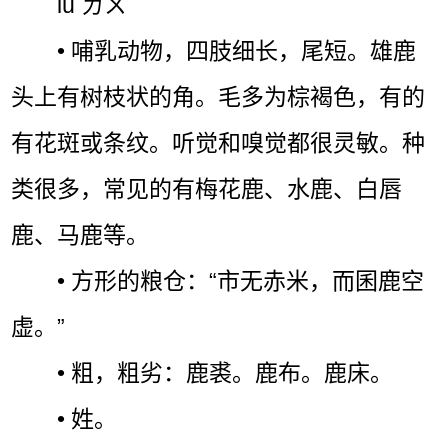
lù ㄌㄨˋ
• 哺乳动物，四肢细长，尾短。雄鹿
头上有树枝状的角。毛多为棕褐色，有的
有花斑或条纹。听觉和嗅觉都很灵敏。种
类很多，常见的有梅花鹿、水鹿、白唇
鹿、马鹿等。
• 方形的粮仓：“市无赤米，而囷鹿空
虚。”
• 粗，粗劣：鹿裘。鹿布。鹿床。
• 姓。