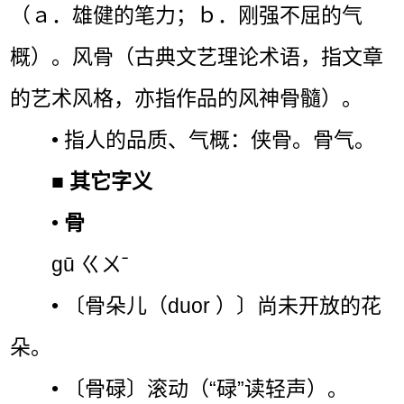
（ａ．雄健的笔力；ｂ．刚强不屈的气
概）。风骨（古典文艺理论术语，指文章
的艺术风格，亦指作品的风神骨髓）。
• 指人的品质、气概：侠骨。骨气。
■
其它字义
•
骨
gū ㄍㄨˉ
• 〔骨朵儿（duor ）〕尚未开放的花
朵。
• 〔骨碌〕滚动（“碌”读轻声）。