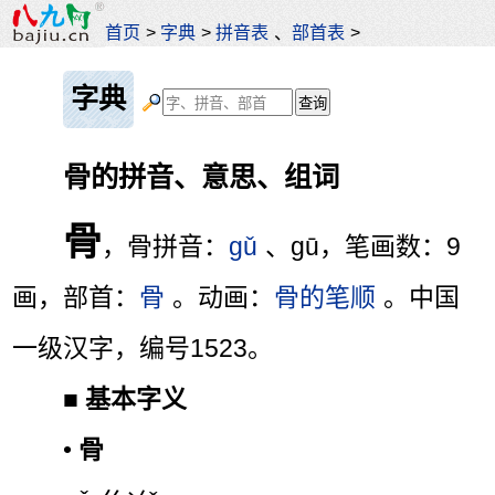
首页
>
字典
>
拼音表
、
部首表
>
字典
骨的拼音、意思、组词
骨
，骨拼音：
gǔ
、gū，笔画数：9
画，部首：
骨
。动画：
骨的笔顺
。中国
一级汉字，编号1523。
■
基本字义
•
骨