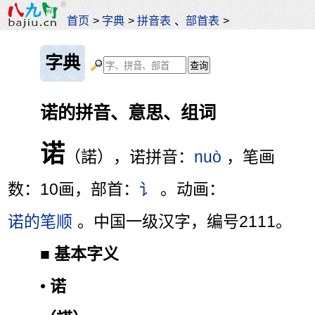
首页
>
字典
>
拼音表
、
部首表
>
字典
诺的拼音、意思、组词
诺
（諾），诺拼音：
nuò
，笔画
数：10画，部首：
讠
。动画：
诺的笔顺
。中国一级汉字，编号2111。
■
基本字义
•
诺