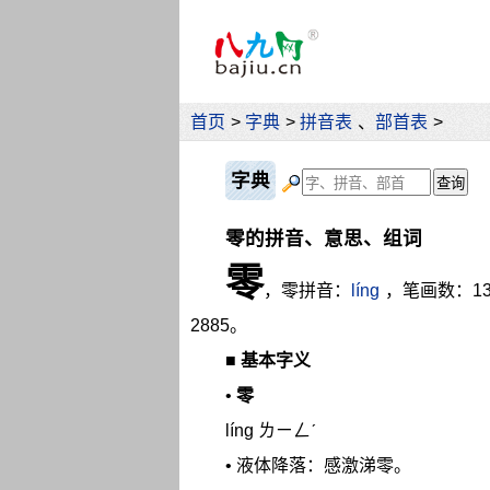
首页
>
字典
>
拼音表
、
部首表
>
字典
零的拼音、意思、组词
零
，零拼音：
líng
，笔画数：1
2885。
■
基本字义
•
零
líng ㄌㄧㄥˊ
• 液体降落：感激涕零。