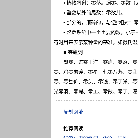
• 植物凋谢：零落。凋零。零散（s
• 整数以外的尾数：零数儿。
• 部分的，细碎的，与“整”相对
• 整数系统中一个重要的数，小于
有时用来表示某种量的基准，如摄氏温
■
零组词
飘零、过零丁洋、零点、零落、零
零、鸡零狗碎、零星、七零八落、零乱
零、零售价、零头、零钱、零丁洋、零
光零羽、零嘴、零工、零散、零丁、漂
推荐阅读