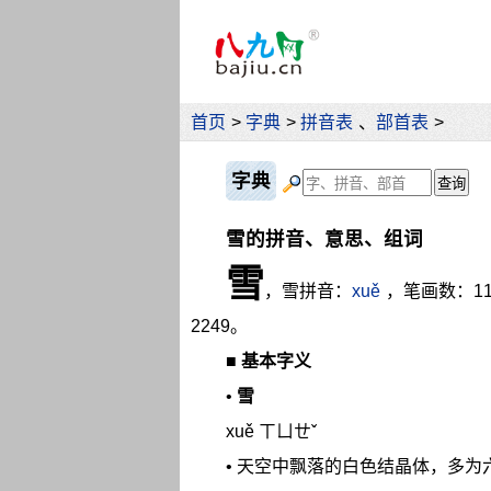
首页
>
字典
>
拼音表
、
部首表
>
字典
雪的拼音、意思、组词
雪
，雪拼音：
xuě
，笔画数：1
2249。
■
基本字义
•
雪
xuě ㄒㄩㄝˇ
• 天空中飘落的白色结晶体，多