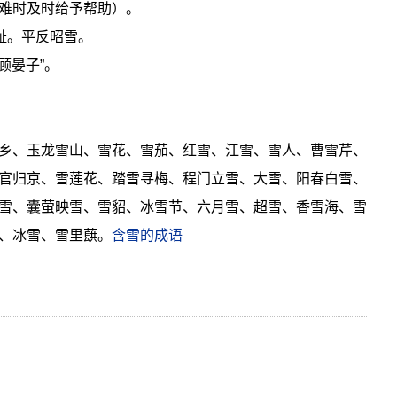
难时及时给予帮助）。
耻。平反昭雪。
顾晏子”。
乡、玉龙雪山、雪花、雪茄、红雪、江雪、雪人、曹雪芹、
官归京、雪莲花、踏雪寻梅、程门立雪、大雪、阳春白雪、
雪、囊萤映雪、雪貂、冰雪节、六月雪、超雪、香雪海、雪
、冰雪、雪里蕻。
含雪的成语