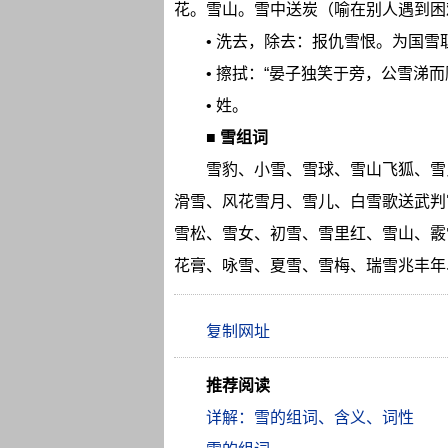
花。雪山。雪中送炭（喻在别人遇到困
• 洗去，除去：报仇雪恨。为国雪
• 擦拭：“晏子独笑于旁，公雪涕而
• 姓。
■
雪组词
雪豹、小雪、雪球、雪山飞狐、雪
滑雪、风花雪月、雪儿、白雪歌送武判
雪松、雪女、初雪、雪里红、雪山、霰
花膏、咏雪、夏雪、雪梅、瑞雪兆丰年
推荐阅读
详解：雪的组词、含义、词性