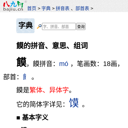
首页
>
字典
>
拼音表
、
部首表
>
字典
饃的拼音、意思、组词
饃
，饃拼音：
mó
，笔画数：18画，
部首：
飠
。
饃是
繁体、异体字
。
馍
它的简体字详见：
。
■
基本字义