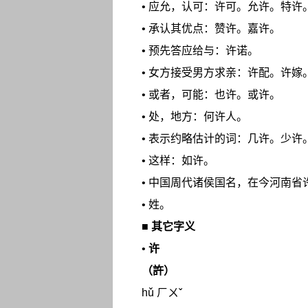
• 应允，认可：许可。允许。特许
• 承认其优点：赞许。嘉许。
• 预先答应给与：许诺。
• 女方接受男方求亲：许配。许嫁
• 或者，可能：也许。或许。
• 处，地方：何许人。
• 表示约略估计的词：几许。少许
• 这样：如许。
• 中国周代诸侯国名，在今河南省
• 姓。
■
其它字义
•
许
（許）
hǔ ㄏㄨˇ