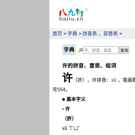
首页
>
字典
>
拼音表
、
部首表
>
字典
许的拼音、意思、组词
许
（許），许拼音：
xǔ
，笔画
号554。
■
基本字义
•
许
（許）
xǔ ㄒㄩˇ