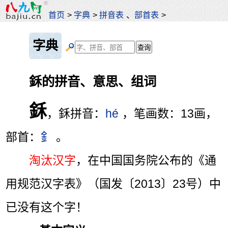
首页
>
字典
>
拼音表
、
部首表
>
字典
鉌的拼音、意思、组词
鉌
，鉌拼音：
hé
，笔画数：13画，
部首：
釒
。
淘汰汉字
，在中国国务院公布的《通
用规范汉字表》（国发〔2013〕23号）中
已没有这个字！