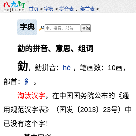
首页
>
字典
>
拼音表
、
部首表
>
字典
釛的拼音、意思、组词
釛
，釛拼音：
hé
，笔画数：10画，
部首：
釒
。
淘汰汉字
，在中国国务院公布的《通
用规范汉字表》（国发〔2013〕23号）中
已没有这个字！