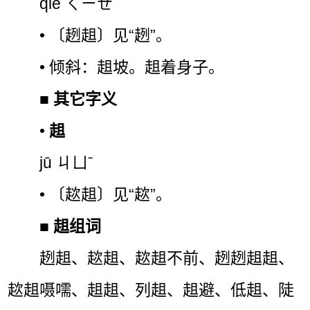
qiè ㄑㄧㄝˋ
• 〔趔趄〕见“趔”。
• 倾斜：趄坡。趄着身子。
■
其它字义
•
趄
jū ㄐㄩˉ
• 〔趑趄〕见“趑”。
■
趄组词
趔趄、趑趄、趑趄不前、趔趔趄趄、
趑趄嗫嚅、趄趄、列趄、趄避、低趄、陡