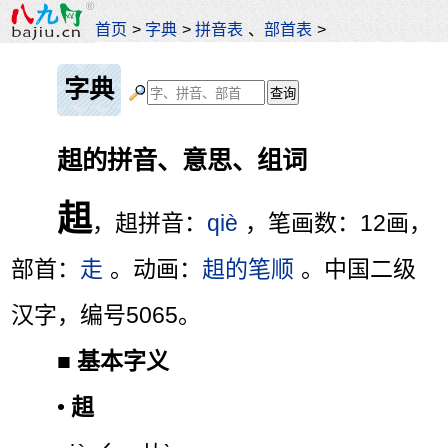
首页
>
字典
>
拼音表
、
部首表
>
字典
趄的拼音、意思、组词
趄
，趄拼音：
qiè
，笔画数：12画，
部首：
走
。动画：
趄的笔顺
。中国二级
汉字，编号5065。
■
基本字义
•
趄