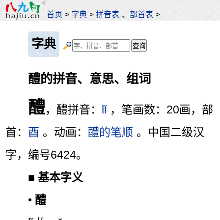
首页
>
字典
>
拼音表
、
部首表
>
字典
醴的拼音、意思、组词
醴
，醴拼音：
lǐ
，笔画数：20画，部
首：
酉
。动画：
醴的笔顺
。中国二级汉
字，编号6424。
■
基本字义
•
醴