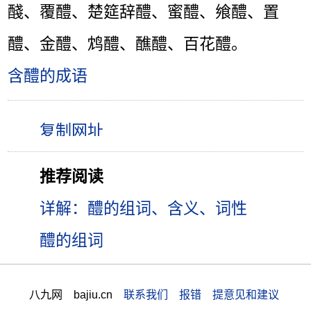
醆、覆醴、楚筵辞醴、蜜醴、飨醴、置
醴、金醴、鸩醴、醮醴、百花醴。
含醴的成语
推荐阅读
详解：醴的组词、含义、词性
醴的组词
八九网 bajiu.cn
联系我们 报错 提意见和建议