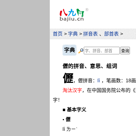
首页
>
字典
>
拼音表
、
部首表
>
字典
儮的拼音、意思、组词
儮
，儮拼音：
lì
，笔画数：18
淘汰汉字
，在中国国务院公布的《
字！
■
基本字义
•
儮
lì ㄌㄧˋ