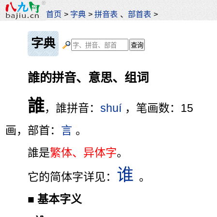
首页
>
字典
>
拼音表
、
部首表
>
字典
誰的拼音、意思、组词
誰
，誰拼音：
shuí
，笔画数：15
画，部首：
言
。
誰是
繁体、异体字
。
谁
它的简体字详见：
。
■
基本字义