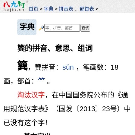
首页
>
字典
>
拼音表
、
部首表
>
字典
簨的拼音、意思、组词
簨
，簨拼音：
sǔn
，笔画数：18
画，部首：
⺮
。
淘汰汉字
，在中国国务院公布的《通
用规范汉字表》（国发〔2013〕23号）中
已没有这个字！