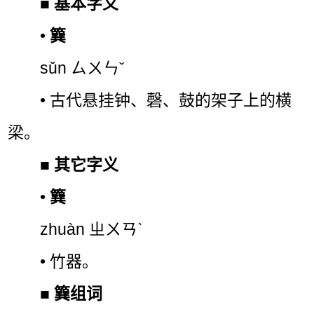
■
基本字义
•
簨
sǔn ㄙㄨㄣˇ
• 古代悬挂钟、磬、鼓的架子上的横
梁。
■
其它字义
•
簨
zhuàn ㄓㄨㄢˋ
• 竹器。
■
簨组词