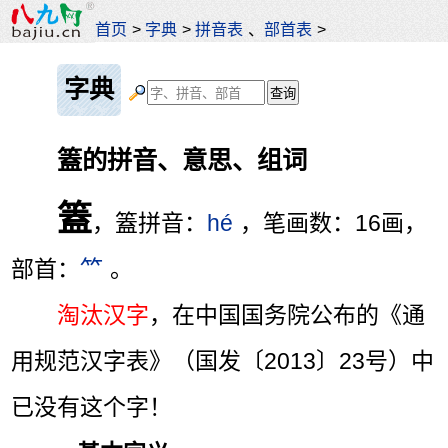
首页
>
字典
>
拼音表
、
部首表
>
字典
篕的拼音、意思、组词
篕
，篕拼音：
hé
，笔画数：16画，
部首：
⺮
。
淘汰汉字
，在中国国务院公布的《通
用规范汉字表》（国发〔2013〕23号）中
已没有这个字！