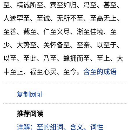
至、精诚所至、宾至如归、冯至、甚至、
人迹罕至、至诚、无所不至、至高无上、
至善、截至、仁至义尽、渐至佳境、至
少、大势至、关怀备至、至亲、以至于、
以至、至此、乃至、蜂拥而至、至上、大
中至正、福至心灵、至今。
含至的成语
推荐阅读
详解：至的组词、含义、词性