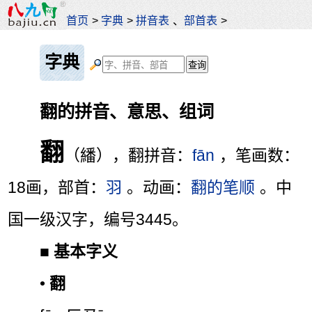
首页
>
字典
>
拼音表
、
部首表
>
字典
翻的拼音、意思、组词
翻
（繙），翻拼音：
fān
，笔画数：
18画，部首：
羽
。动画：
翻的笔顺
。中
国一级汉字，编号3445。
■
基本字义
•
翻