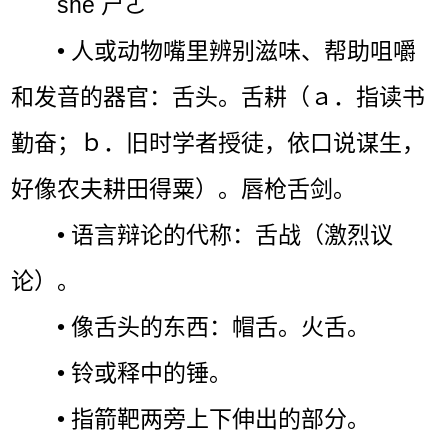
shé ㄕㄜˊ
• 人或动物嘴里辨别滋味、帮助咀嚼
和发音的器官：舌头。舌耕（ａ．指读书
勤奋；ｂ．旧时学者授徒，依口说谋生，
好像农夫耕田得粟）。唇枪舌剑。
• 语言辩论的代称：舌战（激烈议
论）。
• 像舌头的东西：帽舌。火舌。
• 铃或释中的锤。
• 指箭靶两旁上下伸出的部分。