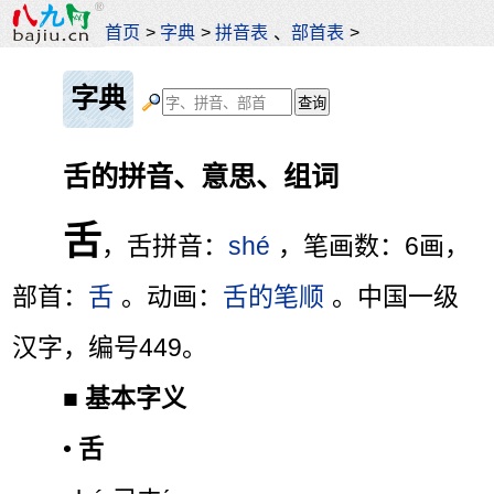
首页
>
字典
>
拼音表
、
部首表
>
字典
舌的拼音、意思、组词
舌
，舌拼音：
shé
，笔画数：6画，
部首：
舌
。动画：
舌的笔顺
。中国一级
汉字，编号449。
■
基本字义
•
舌